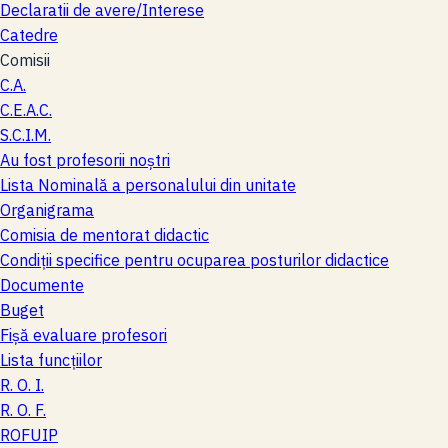
Declaratii de avere/Interese
Catedre
Comisii
C.A.
C.E.A.C.
S.C.I.M.
Au fost profesorii noştri
Lista Nominală a personalului din unitate
Organigrama
Comisia de mentorat didactic
Condiții specifice pentru ocuparea posturilor didactice
Documente
Buget
Fişă evaluare profesori
Lista funcţiilor
R. O. I.
R. O. F.
ROFUIP