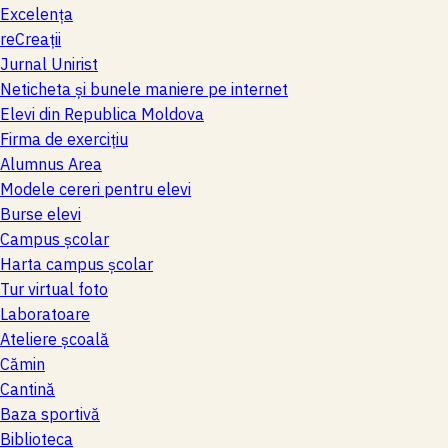
Excelenţa
reCreaţii
Jurnal Unirist
Neticheta și bunele maniere pe internet
Elevi din Republica Moldova
Firma de exerciţiu
Alumnus Area
Modele cereri pentru elevi
Burse elevi
Campus şcolar
Harta campus şcolar
Tur virtual foto
Laboratoare
Ateliere şcoală
Cămin
Cantină
Baza sportivă
Biblioteca