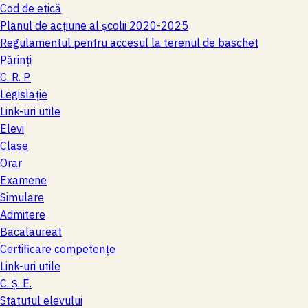
Cod de etică
Planul de acțiune al școlii 2020-2025
Regulamentul pentru accesul la terenul de baschet
Părinţi
C. R. P.
Legislaţie
Link-uri utile
Elevi
Clase
Orar
Examene
Simulare
Admitere
Bacalaureat
Certificare competenţe
Link-uri utile
C. Ș. E.
Statutul elevului