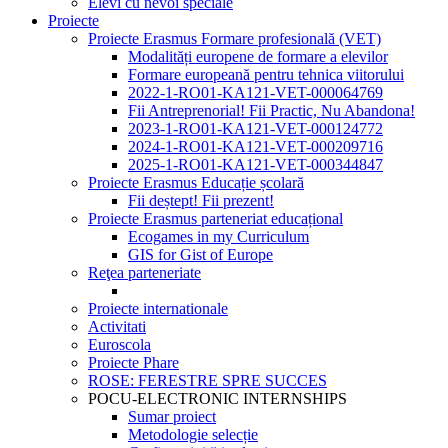
Elevi cu nevoi speciale
Proiecte
Proiecte Erasmus Formare profesională (VET)
Modalități europene de formare a elevilor
Formare europeană pentru tehnica viitorului
2022-1-RO01-KA121-VET-000064769
Fii Antreprenorial! Fii Practic, Nu Abandona!
2023-1-RO01-KA121-VET-000124772
2024-1-RO01-KA121-VET-000209716
2025-1-RO01-KA121-VET-000344847
Proiecte Erasmus Educație școlară
Fii deștept! Fii prezent!
Proiecte Erasmus parteneriat educațional
Ecogames in my Curriculum
GIS for Gist of Europe
Reţea parteneriate
Proiecte internationale
Activitati
Euroscola
Proiecte Phare
ROSE: FERESTRE SPRE SUCCES
POCU-ELECTRONIC INTERNSHIPS
Sumar proiect
Metodologie selecție