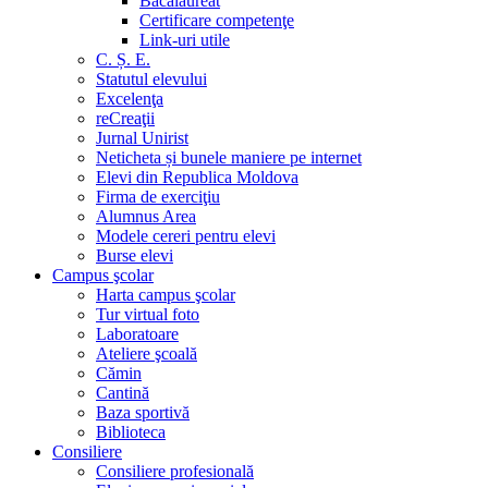
Bacalaureat
Certificare competenţe
Link-uri utile
C. Ș. E.
Statutul elevului
Excelenţa
reCreaţii
Jurnal Unirist
Neticheta și bunele maniere pe internet
Elevi din Republica Moldova
Firma de exerciţiu
Alumnus Area
Modele cereri pentru elevi
Burse elevi
Campus şcolar
Harta campus şcolar
Tur virtual foto
Laboratoare
Ateliere şcoală
Cămin
Cantină
Baza sportivă
Biblioteca
Consiliere
Consiliere profesională