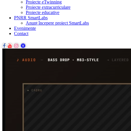
Proiecte eTwinning
Proiecte extracurriculare
Proiecte educative
PNRR SmartLabs
Anunț începere proiect SmartLabs
Evenimente
Contact