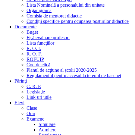
Lista Nominală a personalului din unitate
Organigrama
Comisia de mentorat didactic
Condiții specifice pentru ocuparea posturilor didactice
Documente
Buget
Fişă evaluare profesori
Lista funcţiilor
R. O. I.
R. O. F.
ROFUIP
Cod de etică
Planul de acțiune al școlii 2020-2025
Regulamentul pentru accesul la terenul de baschet
Părinţi
C. R. P.
Legislaţie
Link-uri utile
Elevi
Clase
Orar
Examene
Simulare
Admitere