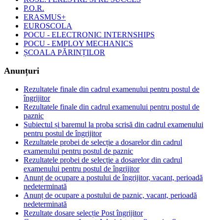
P.O.R.
ERASMUS+
EUROSCOLA
POCU - ELECTRONIC INTERNSHIPS
POCU - EMPLOY MECHANICS
ȘCOALA PĂRINȚILOR
Anunțuri
Rezultatele finale din cadrul examenului pentru postul de
îngrijitor
Rezultatele finale din cadrul examenului pentru postul de
paznic
Subiectul și baremul la proba scrisă din cadrul examenului
pentru postul de îngrijitor
Rezultatele probei de selecție a dosarelor din cadrul
examenului pentru postul de paznic
Rezultatele probei de selecție a dosarelor din cadrul
examenului pentru postul de îngrijitor
Anunț de ocupare a postului de îngrijitor, vacant, perioadă
nedeterminată
Anunț de ocupare a postului de paznic, vacant, perioadă
nedeterminată
Rezultate dosare selecție Post îngrijitor