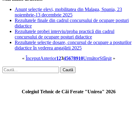
Anunț selecție elevi, mobilitatea din Malaga, Spania, 23
noiembrie-13 decembrie 2025
Rezultatele finale din cadrul concursului de ocupare posturi
didactice
Rezultatele probei interviu/proba practică din cadrul
concursului de ocupare posturi didactice
Rezultatele selecție dosare, concursul de ocupare a posturilor
didactice în vederea angajării 2025
«
Început
Anterior
1
2
3
4
5
6
7
8
9
10
Următor
Sfârşit
»
Caută
Colegiul Tehnic de Căi Ferate "Unirea" 2026