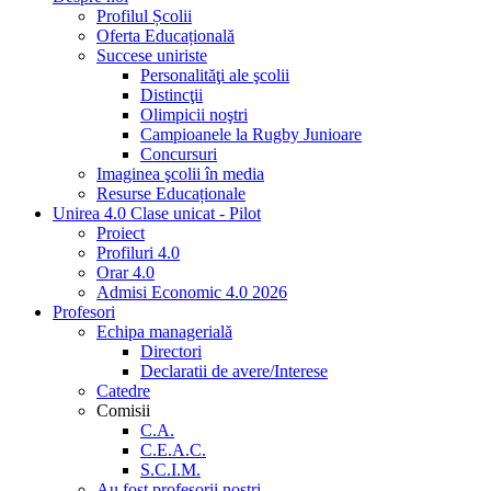
Profilul Școlii
Oferta Educațională
Succese uniriste
Personalităţi ale şcolii
Distincţii
Olimpicii noştri
Campioanele la Rugby Junioare
Concursuri
Imaginea şcolii în media
Resurse Educaționale
Unirea 4.0 Clase unicat - Pilot
Proiect
Profiluri 4.0
Orar 4.0
Admisi Economic 4.0 2026
Profesori
Echipa managerială
Directori
Declaratii de avere/Interese
Catedre
Comisii
C.A.
C.E.A.C.
S.C.I.M.
Au fost profesorii noştri