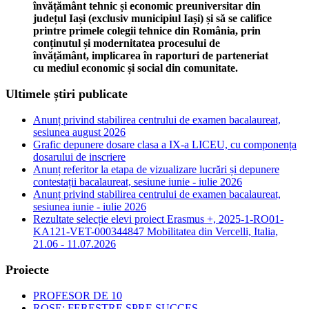
învățământ tehnic și economic preuniversitar din
județul Iași (exclusiv municipiul Iași) și să se califice
printre primele colegii tehnice din România, prin
conținutul și modernitatea procesului de
învățământ, implicarea în raporturi de parteneriat
cu mediul economic și social din comunitate.
Ultimele știri publicate
Anunț privind stabilirea centrului de examen bacalaureat,
sesiunea august 2026
Grafic depunere dosare clasa a IX-a LICEU, cu componența
dosarului de inscriere
Anunț referitor la etapa de vizualizare lucrări și depunere
contestații bacalaureat, sesiune iunie - iulie 2026
Anunț privind stabilirea centrului de examen bacalaureat,
sesiunea iunie - iulie 2026
Rezultate selecție elevi proiect Erasmus +, 2025-1-RO01-
KA121-VET-000344847 Mobilitatea din Vercelli, Italia,
21.06 - 11.07.2026
Proiecte
PROFESOR DE 10
ROSE: FERESTRE SPRE SUCCES