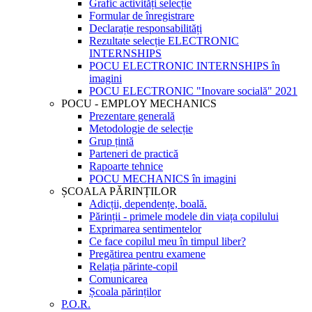
Grafic activități selecție
Formular de înregistrare
Declarație responsabilități
Rezultate selecție ELECTRONIC
INTERNSHIPS
POCU ELECTRONIC INTERNSHIPS în
imagini
POCU ELECTRONIC "Inovare socială" 2021
POCU - EMPLOY MECHANICS
Prezentare generală
Metodologie de selecție
Grup țintă
Parteneri de practică
Rapoarte tehnice
POCU MECHANICS în imagini
ȘCOALA PĂRINȚILOR
Adicții, dependențe, boală.
Părinții - primele modele din viața copilului
Exprimarea sentimentelor
Ce face copilul meu în timpul liber?
Pregătirea pentru examene
Relația părinte-copil
Comunicarea
Școala părinților
P.O.R.