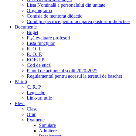
Lista Nominală a personalului din unitate
Organigrama
Comisia de mentorat didactic
Condiții specifice pentru ocuparea posturilor didactice
Documente
Buget
Fişă evaluare profesori
Lista funcţiilor
R. O. I.
R. O. F.
ROFUIP
Cod de etică
Planul de acțiune al școlii 2020-2025
Regulamentul pentru accesul la terenul de baschet
Părinţi
C. R. P.
Legislaţie
Link-uri utile
Elevi
Clase
Orar
Examene
Simulare
Admitere