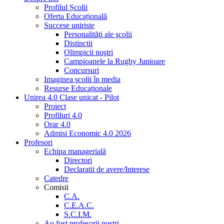
Profilul Școlii
Oferta Educațională
Succese uniriste
Personalităţi ale şcolii
Distincţii
Olimpicii noştri
Campioanele la Rugby Junioare
Concursuri
Imaginea şcolii în media
Resurse Educaționale
Unirea 4.0 Clase unicat - Pilot
Proiect
Profiluri 4.0
Orar 4.0
Admisi Economic 4.0 2026
Profesori
Echipa managerială
Directori
Declaratii de avere/Interese
Catedre
Comisii
C.A.
C.E.A.C.
S.C.I.M.
Au fost profesorii noştri