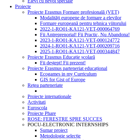
Elevi cu nevoi speciale
Proiecte
Proiecte Erasmus Formare profesională (VET)
Modalități europene de formare a elevilor
Formare europeană pentru tehnica viitorului
2022-1-RO01-KA121-VET-000064769
Fii Antreprenorial! Fii Practic, Nu Abandona!
2023-1-RO01-KA121-VET-000124772
2024-1-RO01-KA121-VET-000209716
2025-1-RO01-KA121-VET-000344847
Proiecte Erasmus Educație școlară
Fii deștept! Fii prezent!
Proiecte Erasmus parteneriat educațional
Ecogames in my Curriculum
GIS for Gist of Europe
Reţea parteneriate
Proiecte internationale
Activitati
Euroscola
Proiecte Phare
ROSE: FERESTRE SPRE SUCCES
POCU-ELECTRONIC INTERNSHIPS
Sumar proiect
Metodologie selecție