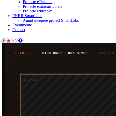
Proiecte eTwinning
Proiecte extracurriculare
Proiecte educative
PNRR SmartLabs
Anunț începere proiect SmartLabs
Evenimente
Contact