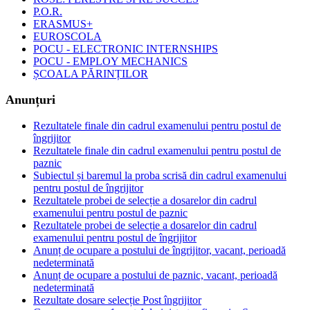
P.O.R.
ERASMUS+
EUROSCOLA
POCU - ELECTRONIC INTERNSHIPS
POCU - EMPLOY MECHANICS
ȘCOALA PĂRINȚILOR
Anunțuri
Rezultatele finale din cadrul examenului pentru postul de
îngrijitor
Rezultatele finale din cadrul examenului pentru postul de
paznic
Subiectul și baremul la proba scrisă din cadrul examenului
pentru postul de îngrijitor
Rezultatele probei de selecție a dosarelor din cadrul
examenului pentru postul de paznic
Rezultatele probei de selecție a dosarelor din cadrul
examenului pentru postul de îngrijitor
Anunț de ocupare a postului de îngrijitor, vacant, perioadă
nedeterminată
Anunț de ocupare a postului de paznic, vacant, perioadă
nedeterminată
Rezultate dosare selecție Post îngrijitor