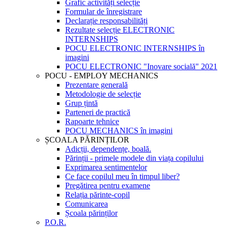
Grafic activități selecție
Formular de înregistrare
Declarație responsabilități
Rezultate selecție ELECTRONIC
INTERNSHIPS
POCU ELECTRONIC INTERNSHIPS în
imagini
POCU ELECTRONIC "Inovare socială" 2021
POCU - EMPLOY MECHANICS
Prezentare generală
Metodologie de selecție
Grup țintă
Parteneri de practică
Rapoarte tehnice
POCU MECHANICS în imagini
ȘCOALA PĂRINȚILOR
Adicții, dependențe, boală.
Părinții - primele modele din viața copilului
Exprimarea sentimentelor
Ce face copilul meu în timpul liber?
Pregătirea pentru examene
Relația părinte-copil
Comunicarea
Școala părinților
P.O.R.