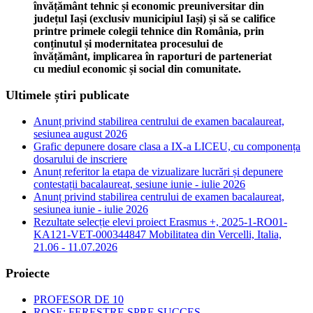
învățământ tehnic și economic preuniversitar din
județul Iași (exclusiv municipiul Iași) și să se califice
printre primele colegii tehnice din România, prin
conținutul și modernitatea procesului de
învățământ, implicarea în raporturi de parteneriat
cu mediul economic și social din comunitate.
Ultimele știri publicate
Anunț privind stabilirea centrului de examen bacalaureat,
sesiunea august 2026
Grafic depunere dosare clasa a IX-a LICEU, cu componența
dosarului de inscriere
Anunț referitor la etapa de vizualizare lucrări și depunere
contestații bacalaureat, sesiune iunie - iulie 2026
Anunț privind stabilirea centrului de examen bacalaureat,
sesiunea iunie - iulie 2026
Rezultate selecție elevi proiect Erasmus +, 2025-1-RO01-
KA121-VET-000344847 Mobilitatea din Vercelli, Italia,
21.06 - 11.07.2026
Proiecte
PROFESOR DE 10
ROSE: FERESTRE SPRE SUCCES