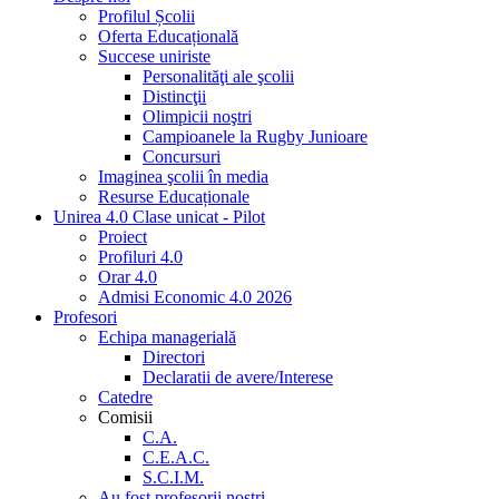
Profilul Școlii
Oferta Educațională
Succese uniriste
Personalităţi ale şcolii
Distincţii
Olimpicii noştri
Campioanele la Rugby Junioare
Concursuri
Imaginea şcolii în media
Resurse Educaționale
Unirea 4.0 Clase unicat - Pilot
Proiect
Profiluri 4.0
Orar 4.0
Admisi Economic 4.0 2026
Profesori
Echipa managerială
Directori
Declaratii de avere/Interese
Catedre
Comisii
C.A.
C.E.A.C.
S.C.I.M.
Au fost profesorii noştri