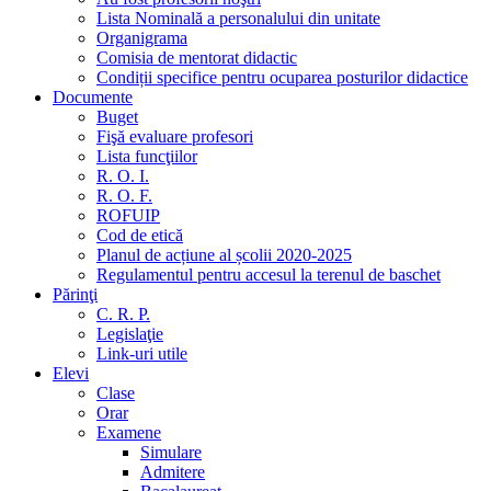
Lista Nominală a personalului din unitate
Organigrama
Comisia de mentorat didactic
Condiții specifice pentru ocuparea posturilor didactice
Documente
Buget
Fişă evaluare profesori
Lista funcţiilor
R. O. I.
R. O. F.
ROFUIP
Cod de etică
Planul de acțiune al școlii 2020-2025
Regulamentul pentru accesul la terenul de baschet
Părinţi
C. R. P.
Legislaţie
Link-uri utile
Elevi
Clase
Orar
Examene
Simulare
Admitere