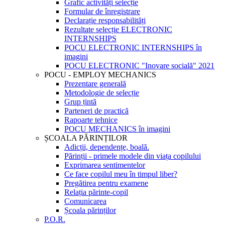
Grafic activități selecție
Formular de înregistrare
Declarație responsabilități
Rezultate selecție ELECTRONIC
INTERNSHIPS
POCU ELECTRONIC INTERNSHIPS în
imagini
POCU ELECTRONIC "Inovare socială" 2021
POCU - EMPLOY MECHANICS
Prezentare generală
Metodologie de selecție
Grup țintă
Parteneri de practică
Rapoarte tehnice
POCU MECHANICS în imagini
ȘCOALA PĂRINȚILOR
Adicții, dependențe, boală.
Părinții - primele modele din viața copilului
Exprimarea sentimentelor
Ce face copilul meu în timpul liber?
Pregătirea pentru examene
Relația părinte-copil
Comunicarea
Școala părinților
P.O.R.