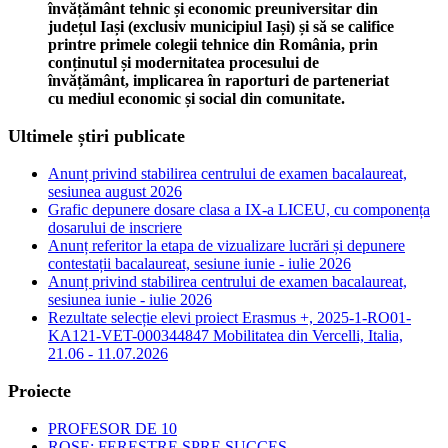
învățământ tehnic și economic preuniversitar din
județul Iași (exclusiv municipiul Iași) și să se califice
printre primele colegii tehnice din România, prin
conținutul și modernitatea procesului de
învățământ, implicarea în raporturi de parteneriat
cu mediul economic și social din comunitate.
Ultimele știri publicate
Anunț privind stabilirea centrului de examen bacalaureat,
sesiunea august 2026
Grafic depunere dosare clasa a IX-a LICEU, cu componența
dosarului de inscriere
Anunț referitor la etapa de vizualizare lucrări și depunere
contestații bacalaureat, sesiune iunie - iulie 2026
Anunț privind stabilirea centrului de examen bacalaureat,
sesiunea iunie - iulie 2026
Rezultate selecție elevi proiect Erasmus +, 2025-1-RO01-
KA121-VET-000344847 Mobilitatea din Vercelli, Italia,
21.06 - 11.07.2026
Proiecte
PROFESOR DE 10
ROSE: FERESTRE SPRE SUCCES