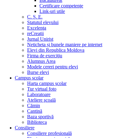
Bacalaureat
Certificare competenţe
Link-uri utile
C. Ș. E.
Statutul elevului
Excelenţa
reCreaţii
Jurnal Unirist
Neticheta și bunele maniere pe internet
Elevi din Republica Moldova
Firma de exerciţiu
Alumnus Area
Modele cereri pentru elevi
Burse elevi
Campus şcolar
Harta campus şcolar
Tur virtual foto
Laboratoare
Ateliere şcoală
Cămin
Cantină
Baza sportivă
Biblioteca
Consiliere
Consiliere profesională