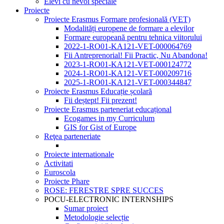
Elevi cu nevoi speciale
Proiecte
Proiecte Erasmus Formare profesională (VET)
Modalități europene de formare a elevilor
Formare europeană pentru tehnica viitorului
2022-1-RO01-KA121-VET-000064769
Fii Antreprenorial! Fii Practic, Nu Abandona!
2023-1-RO01-KA121-VET-000124772
2024-1-RO01-KA121-VET-000209716
2025-1-RO01-KA121-VET-000344847
Proiecte Erasmus Educație școlară
Fii deștept! Fii prezent!
Proiecte Erasmus parteneriat educațional
Ecogames in my Curriculum
GIS for Gist of Europe
Reţea parteneriate
Proiecte internationale
Activitati
Euroscola
Proiecte Phare
ROSE: FERESTRE SPRE SUCCES
POCU-ELECTRONIC INTERNSHIPS
Sumar proiect
Metodologie selecție