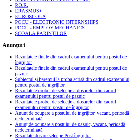
P.O.R.
ERASMUS+
EUROSCOLA
POCU - ELECTRONIC INTERNSHIPS
POCU - EMPLOY MECHANICS
ȘCOALA PĂRINȚILOR
Anunțuri
Rezultatele finale din cadrul examenului pentru postul de
îngrijitor
Rezultatele finale din cadrul examenului pentru postul de
paznic
Subiectul și baremul la proba scrisă din cadrul examenului
pentru postul de îngrijitor
Rezultatele probei de selecție a dosarelor din cadrul
examenului pentru postul de paznic
Rezultatele probei de selecție a dosarelor din cadrul
examenului pentru postul de îngrijitor
Anunț de ocupare a postului de îngrijitor, vacant, perioadă
nedeterminată
Anunț de ocupare a postului de paznic, vacant, perioadă
nedeterminată
Rezultate dosare selecție Post îngrijitor