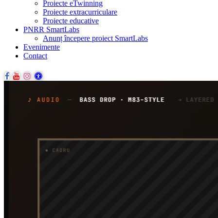
Proiecte eTwinning
Proiecte extracurriculare
Proiecte educative
PNRR SmartLabs
Anunț începere proiect SmartLabs
Evenimente
Contact