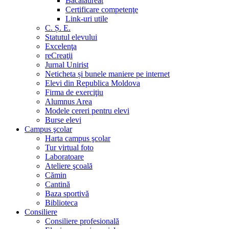
Bacalaureat
Certificare competenţe
Link-uri utile
C. Ș. E.
Statutul elevului
Excelenţa
reCreaţii
Jurnal Unirist
Neticheta și bunele maniere pe internet
Elevi din Republica Moldova
Firma de exerciţiu
Alumnus Area
Modele cereri pentru elevi
Burse elevi
Campus şcolar
Harta campus şcolar
Tur virtual foto
Laboratoare
Ateliere şcoală
Cămin
Cantină
Baza sportivă
Biblioteca
Consiliere
Consiliere profesională