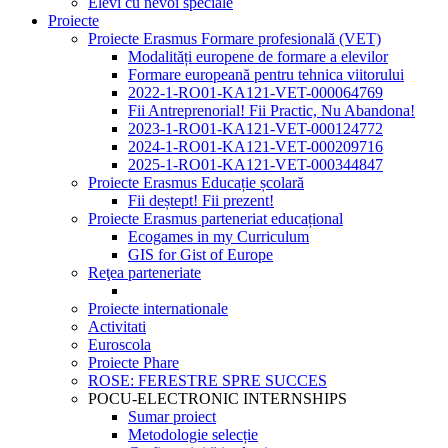
Elevi cu nevoi speciale
Proiecte
Proiecte Erasmus Formare profesională (VET)
Modalități europene de formare a elevilor
Formare europeană pentru tehnica viitorului
2022-1-RO01-KA121-VET-000064769
Fii Antreprenorial! Fii Practic, Nu Abandona!
2023-1-RO01-KA121-VET-000124772
2024-1-RO01-KA121-VET-000209716
2025-1-RO01-KA121-VET-000344847
Proiecte Erasmus Educație școlară
Fii deștept! Fii prezent!
Proiecte Erasmus parteneriat educațional
Ecogames in my Curriculum
GIS for Gist of Europe
Reţea parteneriate
Proiecte internationale
Activitati
Euroscola
Proiecte Phare
ROSE: FERESTRE SPRE SUCCES
POCU-ELECTRONIC INTERNSHIPS
Sumar proiect
Metodologie selecție