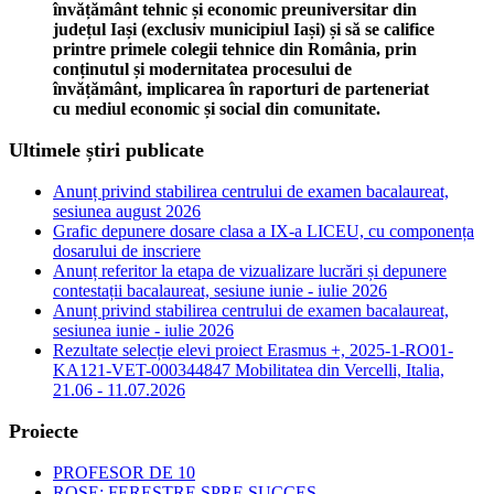
învățământ tehnic și economic preuniversitar din
județul Iași (exclusiv municipiul Iași) și să se califice
printre primele colegii tehnice din România, prin
conținutul și modernitatea procesului de
învățământ, implicarea în raporturi de parteneriat
cu mediul economic și social din comunitate.
Ultimele știri publicate
Anunț privind stabilirea centrului de examen bacalaureat,
sesiunea august 2026
Grafic depunere dosare clasa a IX-a LICEU, cu componența
dosarului de inscriere
Anunț referitor la etapa de vizualizare lucrări și depunere
contestații bacalaureat, sesiune iunie - iulie 2026
Anunț privind stabilirea centrului de examen bacalaureat,
sesiunea iunie - iulie 2026
Rezultate selecție elevi proiect Erasmus +, 2025-1-RO01-
KA121-VET-000344847 Mobilitatea din Vercelli, Italia,
21.06 - 11.07.2026
Proiecte
PROFESOR DE 10
ROSE: FERESTRE SPRE SUCCES