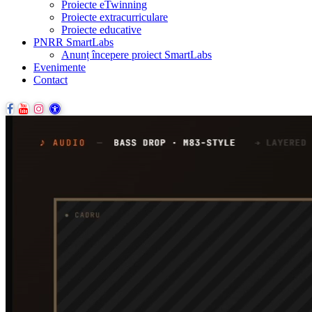
Proiecte eTwinning
Proiecte extracurriculare
Proiecte educative
PNRR SmartLabs
Anunț începere proiect SmartLabs
Evenimente
Contact