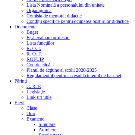
Lista Nominală a personalului din unitate
Organigrama
Comisia de mentorat didactic
Condiții specifice pentru ocuparea posturilor didactice
Documente
Buget
Fişă evaluare profesori
Lista funcţiilor
R. O. I.
R. O. F.
ROFUIP
Cod de etică
Planul de acțiune al școlii 2020-2025
Regulamentul pentru accesul la terenul de baschet
Părinţi
C. R. P.
Legislaţie
Link-uri utile
Elevi
Clase
Orar
Examene
Simulare
Admitere