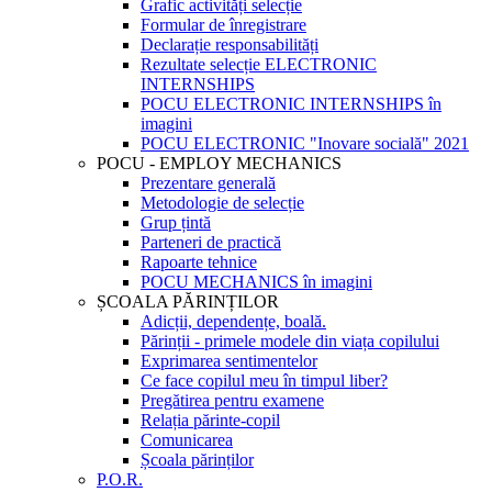
Grafic activități selecție
Formular de înregistrare
Declarație responsabilități
Rezultate selecție ELECTRONIC
INTERNSHIPS
POCU ELECTRONIC INTERNSHIPS în
imagini
POCU ELECTRONIC "Inovare socială" 2021
POCU - EMPLOY MECHANICS
Prezentare generală
Metodologie de selecție
Grup țintă
Parteneri de practică
Rapoarte tehnice
POCU MECHANICS în imagini
ȘCOALA PĂRINȚILOR
Adicții, dependențe, boală.
Părinții - primele modele din viața copilului
Exprimarea sentimentelor
Ce face copilul meu în timpul liber?
Pregătirea pentru examene
Relația părinte-copil
Comunicarea
Școala părinților
P.O.R.