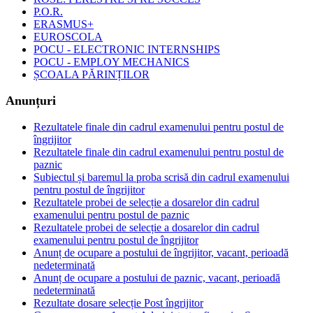
P.O.R.
ERASMUS+
EUROSCOLA
POCU - ELECTRONIC INTERNSHIPS
POCU - EMPLOY MECHANICS
ȘCOALA PĂRINȚILOR
Anunțuri
Rezultatele finale din cadrul examenului pentru postul de
îngrijitor
Rezultatele finale din cadrul examenului pentru postul de
paznic
Subiectul și baremul la proba scrisă din cadrul examenului
pentru postul de îngrijitor
Rezultatele probei de selecție a dosarelor din cadrul
examenului pentru postul de paznic
Rezultatele probei de selecție a dosarelor din cadrul
examenului pentru postul de îngrijitor
Anunț de ocupare a postului de îngrijitor, vacant, perioadă
nedeterminată
Anunț de ocupare a postului de paznic, vacant, perioadă
nedeterminată
Rezultate dosare selecție Post îngrijitor