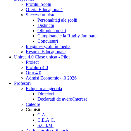
Profilul Școlii
Oferta Educațională
Succese uniriste
Personalităţi ale şcolii
Distincţii
Olimpicii noştri
Campioanele la Rugby Junioare
Concursuri
Imaginea şcolii în media
Resurse Educaționale
Unirea 4.0 Clase unicat - Pilot
Proiect
Profiluri 4.0
Orar 4.0
Admisi Economic 4.0 2026
Profesori
Echipa managerială
Directori
Declaratii de avere/Interese
Catedre
Comisii
C.A.
C.E.A.C.
S.C.I.M.
Au fost profesorii noştri