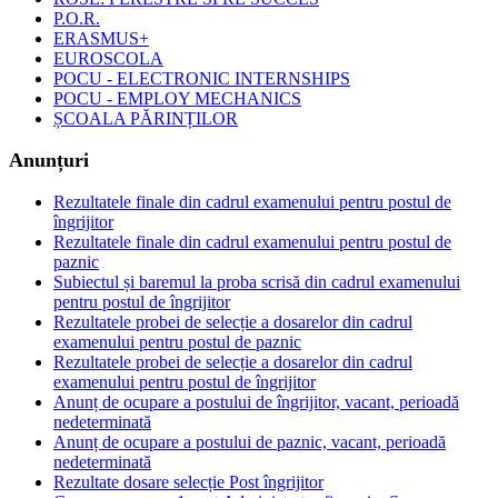
P.O.R.
ERASMUS+
EUROSCOLA
POCU - ELECTRONIC INTERNSHIPS
POCU - EMPLOY MECHANICS
ȘCOALA PĂRINȚILOR
Anunțuri
Rezultatele finale din cadrul examenului pentru postul de
îngrijitor
Rezultatele finale din cadrul examenului pentru postul de
paznic
Subiectul și baremul la proba scrisă din cadrul examenului
pentru postul de îngrijitor
Rezultatele probei de selecție a dosarelor din cadrul
examenului pentru postul de paznic
Rezultatele probei de selecție a dosarelor din cadrul
examenului pentru postul de îngrijitor
Anunț de ocupare a postului de îngrijitor, vacant, perioadă
nedeterminată
Anunț de ocupare a postului de paznic, vacant, perioadă
nedeterminată
Rezultate dosare selecție Post îngrijitor