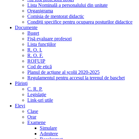
Lista Nominală a personalului din unitate
Organigrama
Comisia de mentorat didactic
Condiții specifice pentru ocuparea posturilor didactice
Documente
Buget
Fişă evaluare profesori
Lista funcţiilor
R. O. I.
R. O. F.
ROFUIP
Cod de etică
Planul de acțiune al școlii 2020-2025
Regulamentul pentru accesul la terenul de baschet
Părinţi
C. R. P.
Legislaţie
Link-uri utile
Elevi
Clase
Orar
Examene
Simulare
Admitere