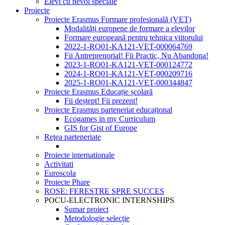
Elevi cu nevoi speciale
Proiecte
Proiecte Erasmus Formare profesională (VET)
Modalități europene de formare a elevilor
Formare europeană pentru tehnica viitorului
2022-1-RO01-KA121-VET-000064769
Fii Antreprenorial! Fii Practic, Nu Abandona!
2023-1-RO01-KA121-VET-000124772
2024-1-RO01-KA121-VET-000209716
2025-1-RO01-KA121-VET-000344847
Proiecte Erasmus Educație școlară
Fii deștept! Fii prezent!
Proiecte Erasmus parteneriat educațional
Ecogames in my Curriculum
GIS for Gist of Europe
Reţea parteneriate
Proiecte internationale
Activitati
Euroscola
Proiecte Phare
ROSE: FERESTRE SPRE SUCCES
POCU-ELECTRONIC INTERNSHIPS
Sumar proiect
Metodologie selecție