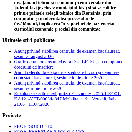
învățământ tehnic și economic preuniversitar din
județul Iași (exclusiv municipiul Iași) și să se califice
printre primele colegii tehnice din România, prin
conținutul și modernitatea procesului de
învățământ, implicarea în raporturi de parteneriat
cu mediul economic și social din comunitate.
Ultimele știri publicate
Anunț privind stabilirea centrului de examen bacalaureat,
sesiunea august 2026
Grafic depunere dosare clasa a IX-a LICEU, cu componența
dosarului de inscriere
Anunț referitor la etapa de vizualizare lucrări și depunere
contestații bacalaureat, sesiune iunie - iulie 2026
Anunț privind stabilirea centrului de examen bacalaureat,
sesiunea iunie - iulie 2026
Rezultate selecție elevi proiect Erasmus +, 2025-1-RO01-
KA121-VET-000344847 Mobilitatea din Vercelli, Italia,
21.06 - 11.07.2026
Proiecte
PROFESOR DE 10
ROSE: FERESTRE SPRE SUCCES