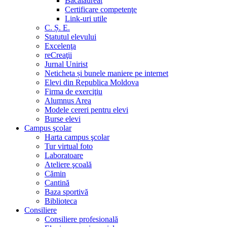
Bacalaureat
Certificare competenţe
Link-uri utile
C. Ș. E.
Statutul elevului
Excelenţa
reCreaţii
Jurnal Unirist
Neticheta și bunele maniere pe internet
Elevi din Republica Moldova
Firma de exerciţiu
Alumnus Area
Modele cereri pentru elevi
Burse elevi
Campus şcolar
Harta campus şcolar
Tur virtual foto
Laboratoare
Ateliere şcoală
Cămin
Cantină
Baza sportivă
Biblioteca
Consiliere
Consiliere profesională