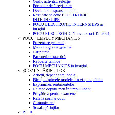
Grafic activități selecție
Formular de înregistrare
Declarație responsabilități
Rezultate selecție ELECTRONIC
INTERNSHIPS
POCU ELECTRONIC INTERNSHIPS în
imagini
POCU ELECTRONIC "Inovare socială" 2021
POCU - EMPLOY MECHANICS
Prezentare generală
Metodologie de selecție
Grup țintă
Parteneri de practică
Rapoarte tehnice
POCU MECHANICS în imagini
ȘCOALA PĂRINȚILOR
Adicții, dependențe, boală.
Părinții - primele modele din viața copilului
Exprimarea sentimentelor
Ce face copilul meu în timpul liber?
Pregătirea pentru examene
Relația părinte-copil
Comunicarea
Școala părinților
P.O.R.