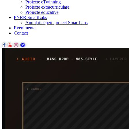
Proiecte eTwinning
Proiecte extracurriculare
Proiecte educative
PNRR SmartLabs
Anunț începere proiect SmartLabs
Evenimente
Contact