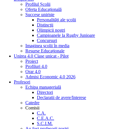
Profilul Școlii
Oferta Educațională
Succese uniriste
Personalităţi ale şcolii
Distincţii
Olimpicii noştri
Campioanele la Rugby Junioare
Concursuri
Imaginea şcolii în media
Resurse Educaționale
Unirea 4.0 Clase unicat - Pilot
Proiect
Profiluri 4.0
Orar 4.0
Admisi Economic 4.0 2026
Profesori
Echipa managerială
Directori
Declaratii de avere/Interese
Catedre
Comisii
C.A.
C.E.A.C.
S.C.I.M.
Au fost profesorii noştri